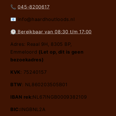
📞
045-8200617
📧 info@haardhoutloods.nl
🕒 Bereikbaar van 08:30 t/m 17:00
Adres: Reaal 9H, 8305 BP,
Emmeloord
(Let op, dit is geen
bezoekadres)
KVK
: 75240157
BTW
: NL860203505B01
IBAN rek:
NL67INGB0009382109
BIC:
INGBNL2A