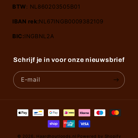
BTW
: NL860203505B01
IBAN rek:
NL67INGB0009382109
BIC:
INGBNL2A
Schrijf je in voor onze nieuwsbrief
E‑mail
Betaalmethoden
© 2026,
Haardhoutloods.nl
Powered by Shopify