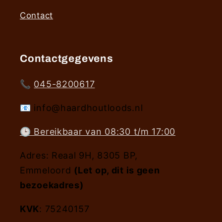
Contact
Contactgegevens
📞
045-8200617
📧 info@haardhoutloods.nl
🕒 Bereikbaar van 08:30 t/m 17:00
Adres: Reaal 9H, 8305 BP,
Emmeloord
(Let op, dit is geen
bezoekadres)
KVK
: 75240157