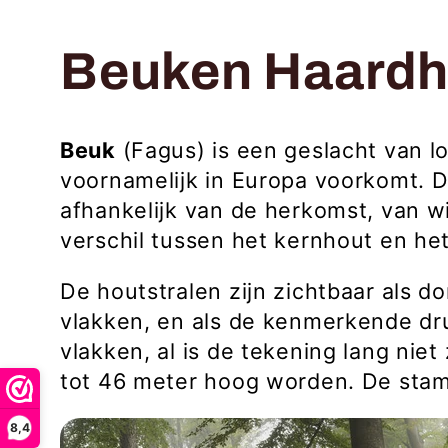
C
Beuken Haardh
o
Beuk
(Fagus) is een geslacht van l
voornamelijk in
Europa
voorkomt.
D
l
afhankelijk van de herkomst, van wit
verschil tussen het
kernhout
en he
l
De houtstralen zijn zichtbaar als 
e
vlakken, en als de kenmerkende dr
vlakken, al is de tekening lang niet
tot 46 meter hoog worden. De stam i
c
8,4