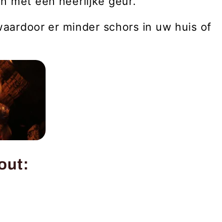
en
met een heerlijke geur.
 waardoor er minder schors in uw huis of
out: