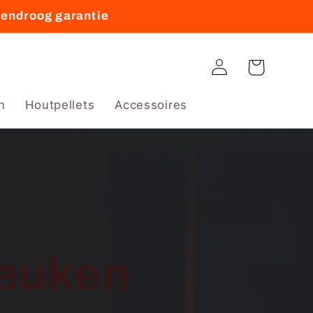
vendroog garantie
Winkelwagen
Inloggen
n
Houtpellets
Accessoires
euken