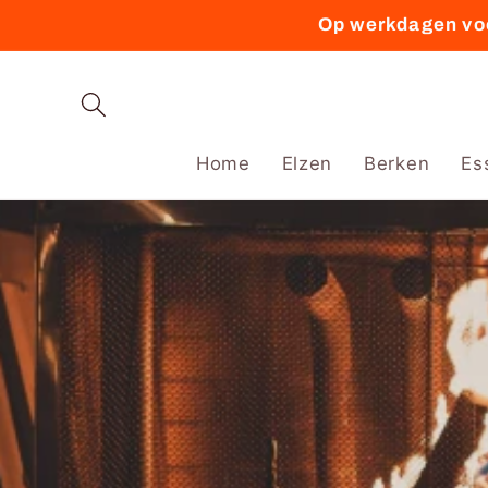
Meteen
Op werkdagen voo
naar de
content
Home
Elzen
Berken
Es