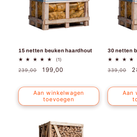
15 netten beuken haardhout
30 netten 
1
(1)
totaal
Normale
Aanbiedingsprijs
199,00
Normale
A
2
239,00
339,00
aantal
recensies
prijs
prijs
Aan winkelwagen
Aan 
toevoegen
t