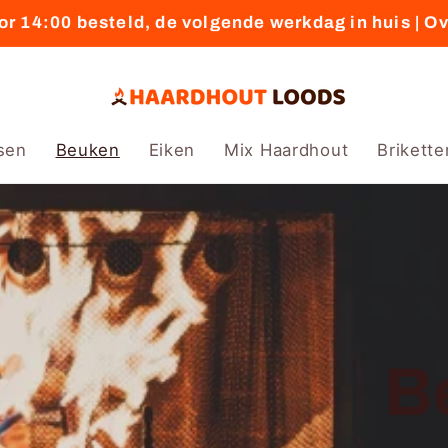
r 14:00 besteld, de volgende werkdag in huis | O
sen
Beuken
Eiken
Mix Haardhout
Brikette
B