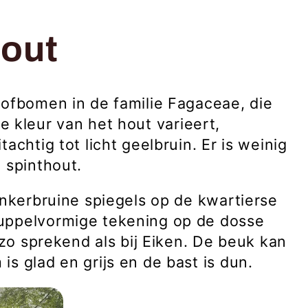
out
oofbomen in de familie Fagaceae,
die
e kleur van het hout varieert,
achtig tot licht geelbruin. Er is weinig
t
spinthout
.
donkerbruine
spiegels
op de kwartierse
uppelvormige tekening op de dosse
 zo sprekend als bij E
iken
.
De beuk kan
s glad en grijs en de bast is dun
.