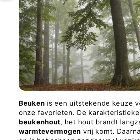
t
i
e
:
Beuken
is een uitstekende keuze 
onze favorieten
.
De karakteristieke
beukenhout
, het hout
brandt
langz
warmtevermogen
vrij komt. Daarn