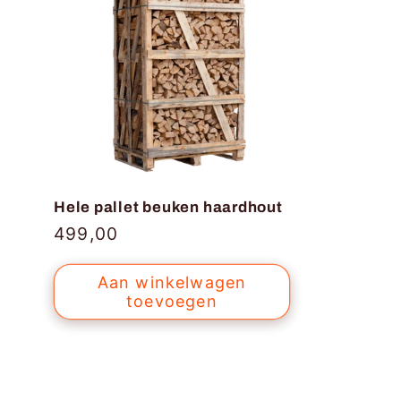
Hele pallet beuken haardhout
Normale
499,00
prijs
Aan winkelwagen
toevoegen