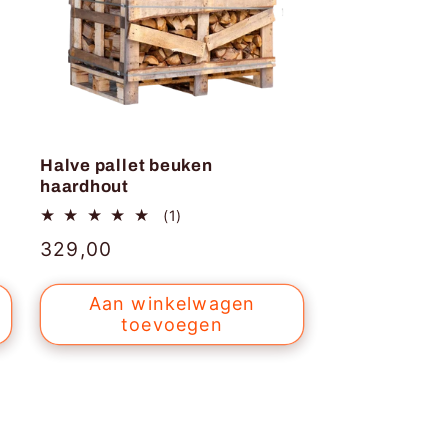
Halve pallet beuken
haardhout
1
(1)
totaal
Normale
329,00
aantal
recensies
prijs
Aan winkelwagen
toevoegen