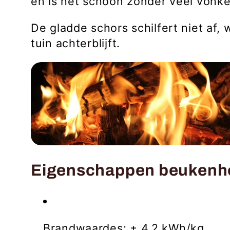
en
is het
schoon zonder veel vonk
De gladde schors schilfert niet af,
tuin achterblijft.
Eigenschappen beukenh
Brandwaardes: ± 4,2 kWh/kg