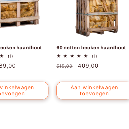
beuken haardhout
60 netten beuken haardhout
1
1
(1)
(1)
totaal
totaal
anbiedingsprijs
89,00
Normale
Aanbiedingsprijs
409,00
515,00
aantal
aantal
recensies
recensies
prijs
winkelwagen
Aan winkelwagen
oevoegen
toevoegen