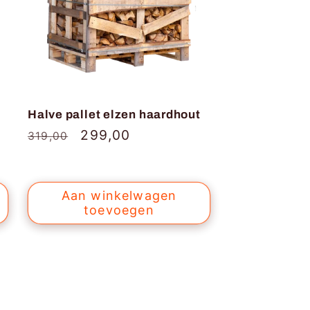
Halve pallet elzen haardhout
Normale
Aanbiedingsprijs
299,00
319,00
prijs
Aan winkelwagen
toevoegen