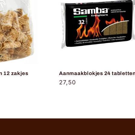
n 12 zakjes
Aanmaakblokjes 24 tablette
Normale
27,50
prijs