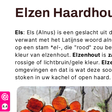
C
Elzen Haardho
o
Els
: Els (Alnus) is een geslacht uit 
verwant met het Latijnse woord
al
l
op een stam *
el-
, die "rood" zou 
kleur van elzenhout.
Elzenhout
is
z
l
rossige of lichtbruin/gele kleur.
Elz
omgevingen en dat is wat deze soo
e
stoken in uw kachel of open haard.
c
t
8,4