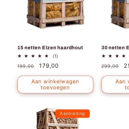
15 netten Elzen haardhout
30 netten 
1
(1)
totaal
Normale
Aanbiedingsprijs
179,00
Normale
A
2
199,00
299,00
aantal
recensies
prijs
prijs
Aan winkelwagen
Aan 
toevoegen
t
Aanbieding