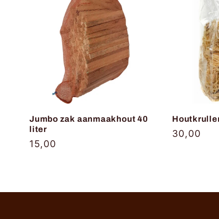
Jumbo zak aanmaakhout 40
Houtkrulle
liter
Normale
30,00
Normale
15,00
prijs
prijs