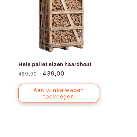
Hele pallet elzen haardhout
Normale
Aanbiedingsprijs
439,00
489,00
prijs
Aan winkelwagen
toevoegen