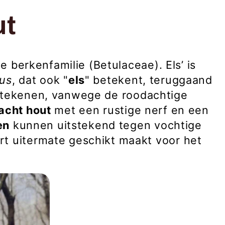
ut
de berkenfamilie (Betulaceae). Els’ is
nus
, dat ook "
els
" betekent, teruggaand
betekenen, vanwege de roodachtige
acht hout
met een rustige nerf en een
en
kunnen uitstekend tegen vochtige
rt uitermate geschikt maakt voor het