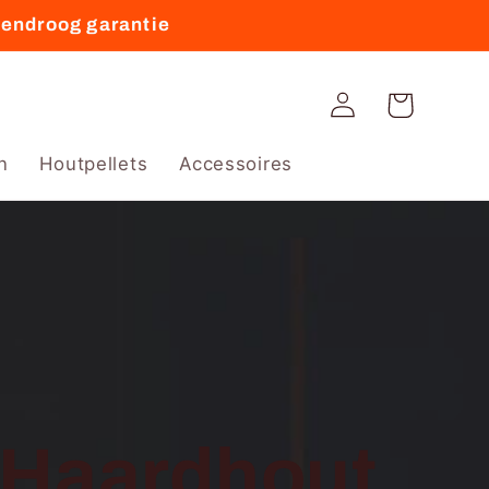
vendroog garantie
Winkelwagen
Inloggen
n
Houtpellets
Accessoires
 Haardhout