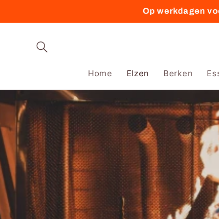
Meteen
Op werkdagen voo
naar de
content
Home
Elzen
Berken
Es