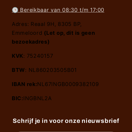
🕒 Bereikbaar van 08:30 t/m 17:00
Adres: Reaal 9H, 8305 BP,
Emmeloord
(Let op, dit is geen
bezoekadres)
KVK
: 75240157
BTW
: NL860203505B01
IBAN rek:
NL67INGB0009382109
BIC:
INGBNL2A
Schrijf je in voor onze nieuwsbrief