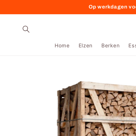
Meteen
Op werkdagen voo
naar de
content
Home
Elzen
Berken
Es
Ga direct naar
productinformatie