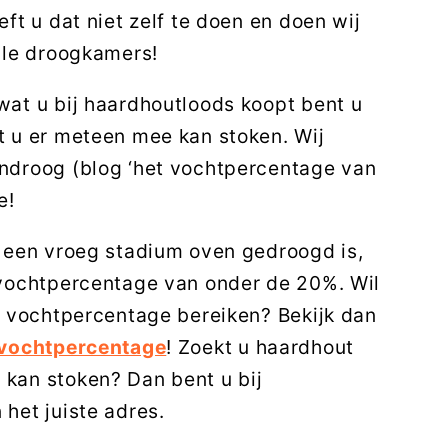
eft u dat niet zelf te doen en doen wij
ale droogkamers!
wat u bij haardhoutloods koopt bent u
t u er meteen mee kan stoken. Wij
ndroog (blog ‘het vochtpercentage van
e!
n een vroeg stadium oven gedroogd is,
 vochtpercentage van onder de 20%.
Wil
t vochtpercentage bereiken? Bekijk dan
vochtpercentage
!
Zoekt u haardhout
kan stoken? Dan bent u bij
het juiste adres.