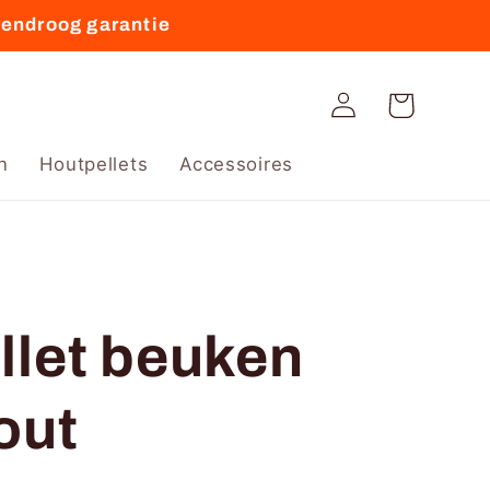
vendroog garantie
Winkelwagen
Inloggen
n
Houtpellets
Accessoires
llet beuken
out