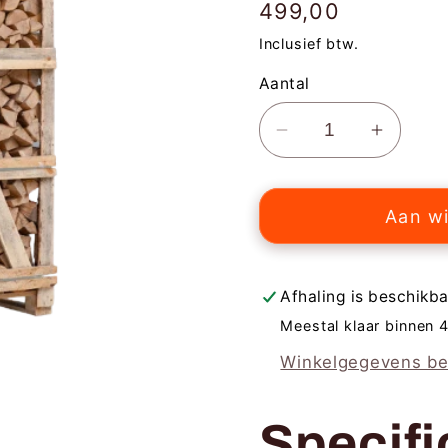
Normale
499,00
prijs
Inclusief btw.
Aantal
Aantal
Aantal
verlagen
verhog
voor
voor
Aan w
Hele
Hele
pallet
pallet
beuken
beuken
haardhout
haardh
Afhaling is beschikba
Meestal klaar binnen 4
Winkelgegevens be
Specifi