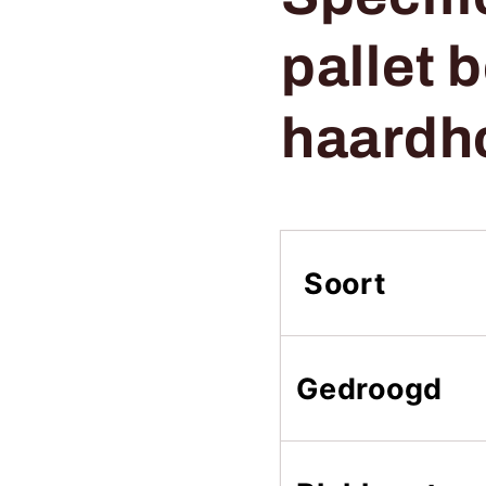
pallet 
haardh
Soort
Gedroogd