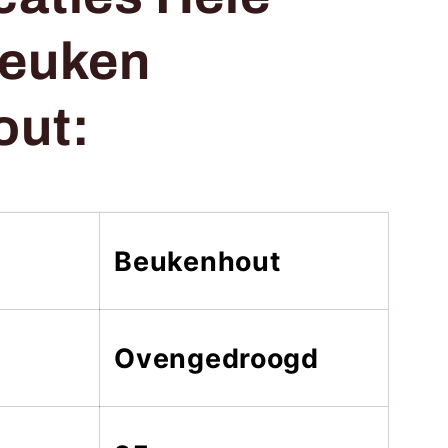
beuken
out:
Beukenhout
Ovengedroogd