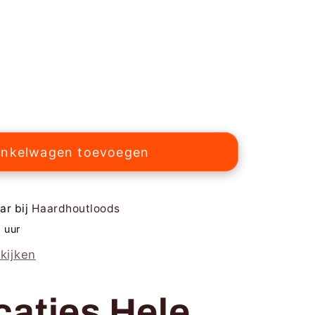
en
inkelwagen toevoegen
out
ar bij
Haardhoutloods
 uur
kijken
caties Hele