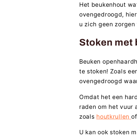
Het beukenhout wat
ovengedroogd, hier
u zich geen zorgen
Stoken met
Beuken openhaardho
te stoken! Zoals e
ovengedroogd waar
Omdat het een harde
raden om het vuur 
zoals
houtkrullen
o
U kan ook stoken m