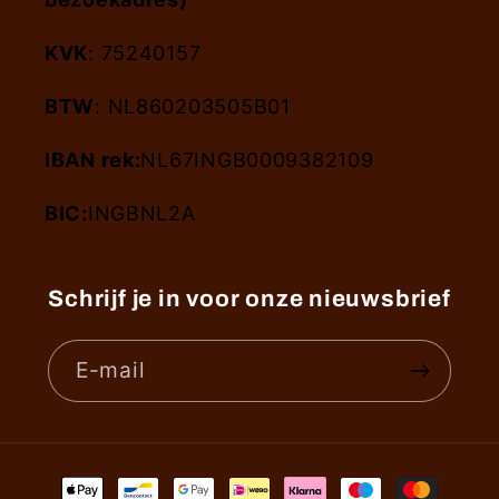
KVK
: 75240157
BTW
: NL860203505B01
IBAN rek:
NL67INGB0009382109
BIC:
INGBNL2A
Schrijf je in voor onze nieuwsbrief
E‑mail
Betaalmethoden