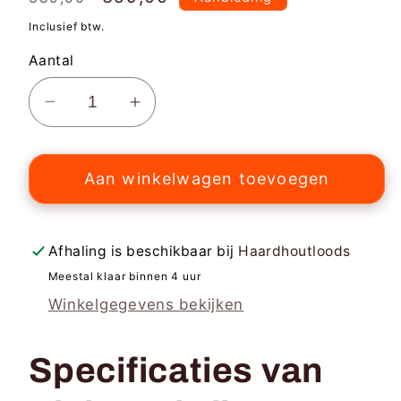
recensies
prijs
Inclusief btw.
Aantal
Aantal
Aantal
verlagen
verhogen
voor
voor
Aan winkelwagen toevoegen
Eikenhout
Eikenhout
Pini
Pini
Kay
Kay
Briketten
Briketten
Afhaling is beschikbaar bij
Haardhoutloods
48
48
Meestal klaar binnen 4 uur
zakken
zakken
Winkelgegevens bekijken
Specificaties van