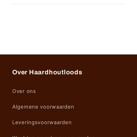
o
n
t
e
n
t
Over Haardhoutloods
Over ons
Algemene voorwaarden
Leveringsvoorwaarden