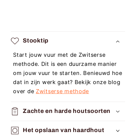
I
n
Stooktip
k
Start jouw vuur met de Zwitserse
l
methode. Dit is een duurzame manier
a
om jouw vuur te starten. Benieuwd hoe
p
dat in zijn werk gaat? Bekijk onze blog
b
over de
Zwitserse methode
a
r
Zachte en harde houtsoorten
e
c
Het opslaan van haardhout