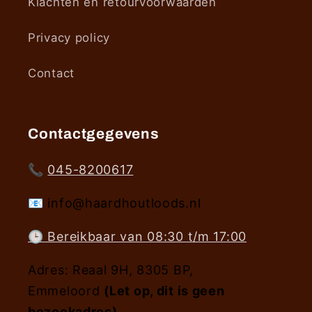
Klachten en retourvoorwaarden
Privacy policy
Contact
Contactgegevens
📞
045-8200617
📧 info@haardhoutloods.nl
🕒 Bereikbaar van 08:30 t/m 17:00
Adres: Reaal 9H, 8305 BP,
Emmeloord
(Let op, dit is geen
bezoekadres)