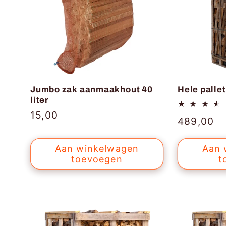
Jumbo zak aanmaakhout 40
Hele palle
liter
Normale
15,00
Normale
489,00
prijs
prijs
Aan winkelwagen
Aan 
toevoegen
t