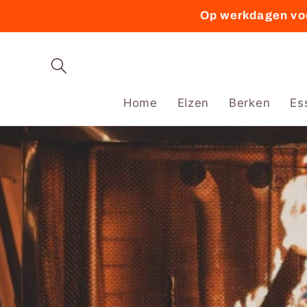
Meteen
Op werkdagen voo
naar de
content
Home
Elzen
Berken
Es