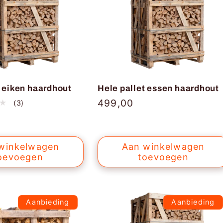
t eiken haardhout
Hele pallet essen haardhout
Normale
499,00
3
(3)
totaal
prijs
aantal
recensies
winkelwagen
Aan winkelwagen
oevoegen
toevoegen
Aanbieding
Aanbieding