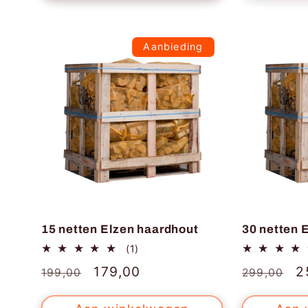
Aanbieding
15 netten Elzen haardhout
30 netten 
1
(1)
totaal
Normale
Aanbiedingsprijs
179,00
Normale
A
2
199,00
299,00
aantal
recensies
prijs
prijs