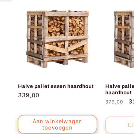
Halve pallet essen haardhout
Halve pall
haardhout
Normale
339,00
Normale
A
3
379,00
prijs
prijs
Aan winkelwagen
Ui
toevoegen