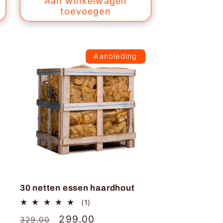
Aan winkelwagen
toevoegen
Aanbieding
30 netten essen haardhout
1
(1)
totaal
Normale
Aanbiedingsprijs
299,00
329,00
aantal