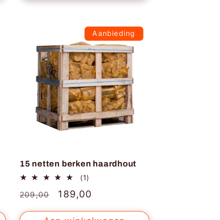
Aanbieding
15 netten berken haardhout
1
(1)
totaal
Normale
Aanbiedingsprijs
189,00
209,00
aantal
recensies
prijs