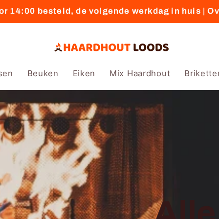
r 14:00 besteld, de volgende werkdag in huis | O
sen
Beuken
Eiken
Mix Haardhout
Brikette
All