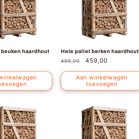
t beuken haardhout
Hele pallet berken haardhout
Normale
Aanbiedingsprijs
459,00
499,00
prijs
winkelwagen
Aan winkelwagen
oevoegen
toevoegen