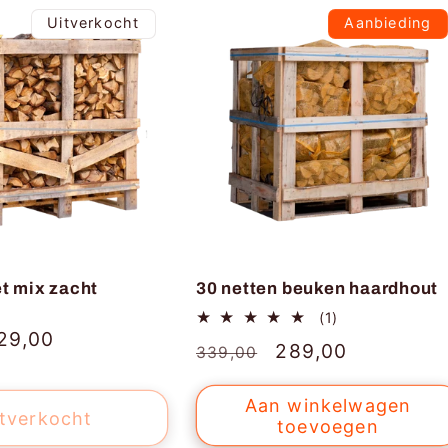
Uitverkocht
Aanbieding
et mix zacht
30 netten beuken haardhout
1
(1)
totaal
anbiedingsprijs
29,00
Normale
Aanbiedingsprijs
289,00
339,00
aantal
recensies
prijs
Aan winkelwagen
tverkocht
toevoegen