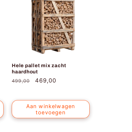
Hele pallet mix zacht
haardhout
Normale
Aanbiedingsprijs
469,00
499,00
prijs
Aan winkelwagen
toevoegen