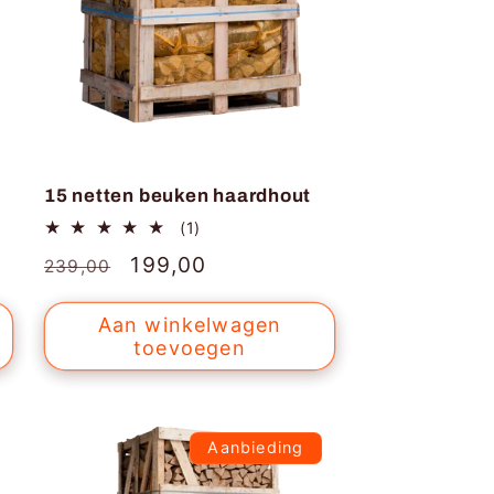
15 netten beuken haardhout
1
(1)
totaal
Normale
Aanbiedingsprijs
199,00
239,00
aantal
recensies
prijs
Aan winkelwagen
toevoegen
Aanbieding