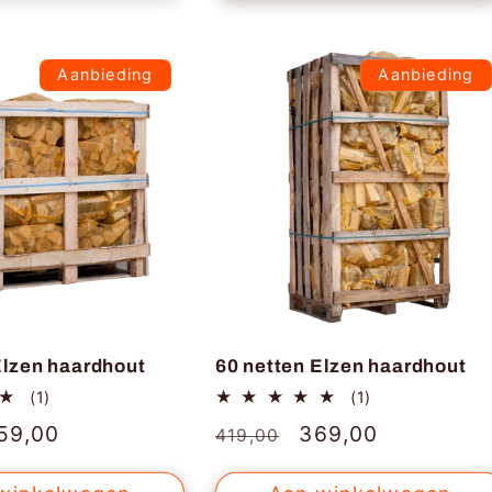
Aanbieding
Aanbieding
Elzen haardhout
60 netten Elzen haardhout
1
1
(1)
(1)
totaal
totaal
anbiedingsprijs
59,00
Normale
Aanbiedingsprijs
369,00
419,00
aantal
aantal
recensies
recensies
prijs