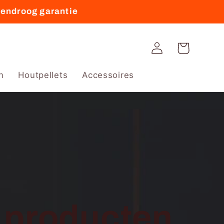
vendroog garantie
Winkelwagen
Inloggen
n
Houtpellets
Accessoires
e producten