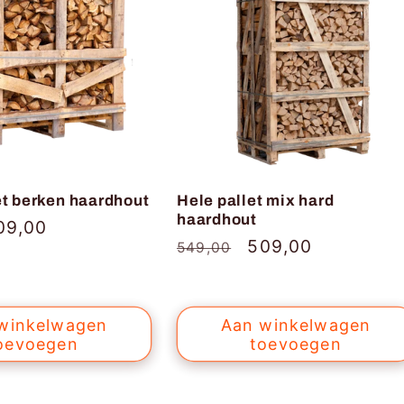
et berken haardhout
Hele pallet mix hard
haardhout
anbiedingsprijs
09,00
Normale
Aanbiedingsprijs
509,00
549,00
prijs
winkelwagen
Aan winkelwagen
oevoegen
toevoegen