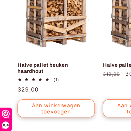
Halve pallet beuken
Halve pall
haardhout
Normale
A
3
319,00
1
(1)
prijs
totaal
Normale
329,00
aantal
recensies
prijs
Aan winkelwagen
Aan 
toevoegen
t
8,4