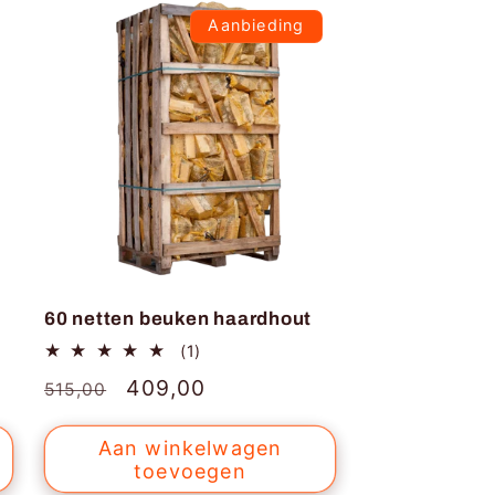
Aanbieding
60 netten beuken haardhout
1
(1)
totaal
Normale
Aanbiedingsprijs
409,00
515,00
aantal
recensies
prijs
Aan winkelwagen
toevoegen