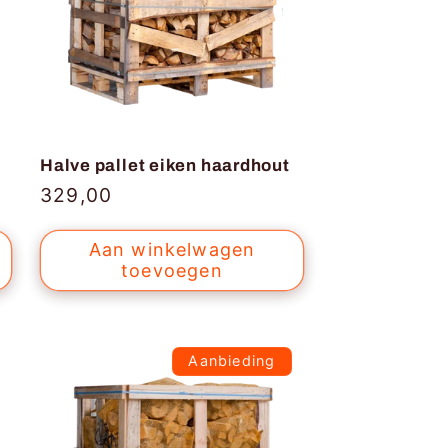
Halve pallet eiken haardhout
Normale
329,00
prijs
Aan winkelwagen
toevoegen
Aanbieding