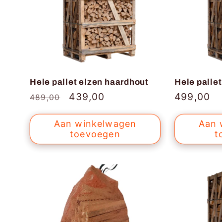
Hele pallet elzen haardhout
Hele palle
Normale
Aanbiedingsprijs
439,00
Normale
499,00
489,00
prijs
prijs
Aan winkelwagen
Aan 
toevoegen
t