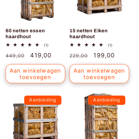
60 netten essen
15 netten Eiken
haardhout
haardhout
1
1
(1)
(1)
totaal
totaal
Normale
Aanbiedingsprijs
419,00
Normale
Aanbiedingspr
199,00
aantal
aantal
449,00
229,00
recensies
recensies
prijs
prijs
Aan winkelwagen
Aan winkelwagen
toevoegen
toevoegen
Aanbieding
Aanbieding