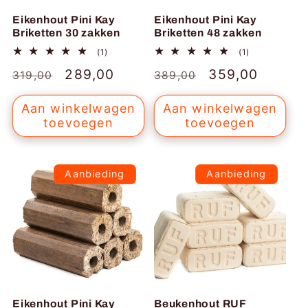
Eikenhout Pini Kay
Eikenhout Pini Kay
Briketten 30 zakken
Briketten 48 zakken
1
1
(1)
(1)
totaal
totaal
Normale
Aanbiedingsprijs
289,00
Normale
Aanbiedingspr
359,00
aantal
aantal
319,00
389,00
recensies
recensies
prijs
prijs
Aan winkelwagen
Aan winkelwagen
toevoegen
toevoegen
Aanbieding
Aanbieding
Eikenhout Pini Kay
Beukenhout RUF