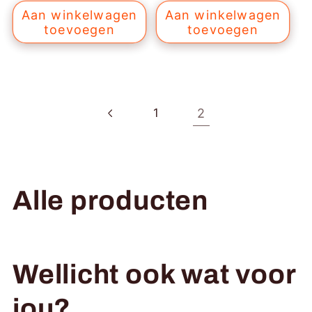
Aan winkelwagen
Aan winkelwagen
toevoegen
toevoegen
2
1
C
Alle producten
o
l
Wellicht ook wat voor
l
jou?