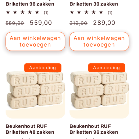
Briketten 96 zakken
Briketten 30 zakken
1
1
(1)
(1)
totaal
totaal
Normale
Aanbiedingsprijs
559,00
Normale
Aanbiedingspr
289,00
aantal
aantal
589,00
319,00
recensies
recensies
prijs
prijs
Aan winkelwagen
Aan winkelwagen
toevoegen
toevoegen
Aanbieding
Aanbieding
Beukenhout RUF
Beukenhout RUF
Briketten 48 zakken
Briketten 96 zakken