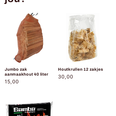
e
c
t
i
e
Jumbo zak
Houtkrullen 12 zakjes
:
aanmaakhout 40 liter
Normale
30,00
Normale
15,00
prijs
prijs