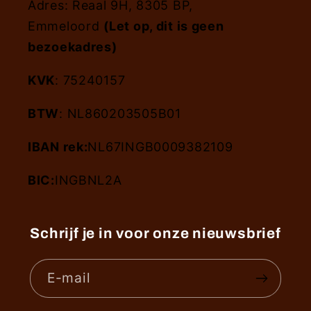
Adres: Reaal 9H, 8305 BP,
Emmeloord
(Let op, dit is geen
bezoekadres)
KVK
: 75240157
BTW
: NL860203505B01
IBAN rek:
NL67INGB0009382109
BIC:
INGBNL2A
Schrijf je in voor onze nieuwsbrief
E‑mail