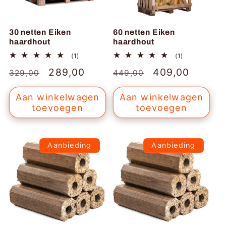
30 netten Eiken
60 netten Eiken
haardhout
haardhout
1
1
(1)
(1)
totaal
totaal
Normale
Aanbiedingsprijs
289,00
Normale
Aanbiedingspr
409,00
aantal
aantal
329,00
449,00
recensies
recensies
prijs
prijs
Aan winkelwagen
Aan winkelwagen
toevoegen
toevoegen
Aanbieding
Aanbieding