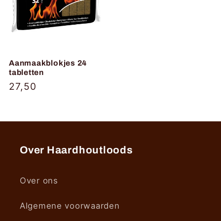
Aanmaakblokjes 24
tabletten
Normale
27,50
prijs
Over Haardhoutloods
Over ons
Algemene voorwaarden