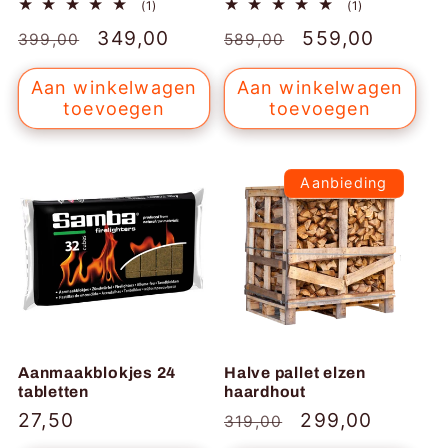
1
1
(1)
(1)
totaal
totaal
Normale
Aanbiedingsprijs
349,00
Normale
Aanbiedingspr
559,00
aantal
aantal
399,00
589,00
recensies
recensies
prijs
prijs
Aan winkelwagen
Aan winkelwagen
toevoegen
toevoegen
Aanbieding
Aanmaakblokjes 24
Halve pallet elzen
tabletten
haardhout
Normale
27,50
Normale
Aanbiedingspr
299,00
319,00
prijs
prijs