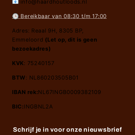
📧 info@haardhoutloods.nl
🕒 Bereikbaar van 08:30 t/m 17:00
Adres: Reaal 9H, 8305 BP,
Emmeloord
(Let op, dit is geen
bezoekadres)
KVK
: 75240157
BTW
: NL860203505B01
IBAN rek:
NL67INGB0009382109
BIC:
INGBNL2A
Schrijf je in voor onze nieuwsbrief