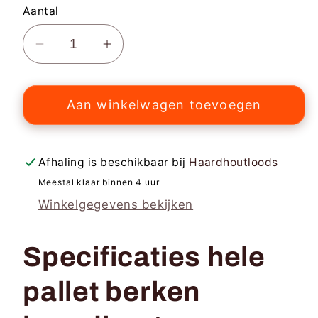
Aantal
Aantal
Aantal
verlagen
verhogen
voor
voor
Aan winkelwagen toevoegen
Hele
Hele
pallet
pallet
berken
berken
haardhout
haardhout
Afhaling is beschikbaar bij
Haardhoutloods
Meestal klaar binnen 4 uur
Winkelgegevens bekijken
Specificaties hele
pallet berken