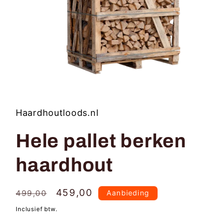
Media
1
openen
in
Haardhoutloods.nl
modaal
Hele pallet berken
haardhout
Normale
Aanbiedingsprijs
459,00
499,00
Aanbieding
prijs
Inclusief btw.