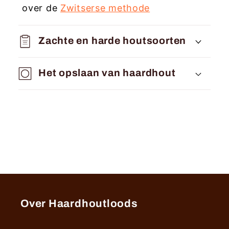
b
over de
Zwitserse methode
a
r
Zachte en harde houtsoorten
e
c
Het opslaan van haardhout
o
n
t
e
n
t
Over Haardhoutloods